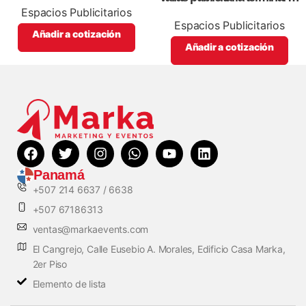
albrook (Boleteria B25,26)
Espacios Publicitarios
Espacios Publicitarios
Añadir a cotización
Añadir a cotización
Panamá
+507 214 6637 / 6638
+507 67186313
ventas@markaevents.com
El Cangrejo, Calle Eusebio A. Morales, Edificio Casa Marka,
2er Piso
Elemento de lista