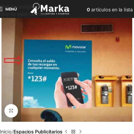
Skip to navigation
MENÚ
0
artículos
en la lista
Skip to main content
Clic para ampliar
Inicio
Espacios Publicitarios