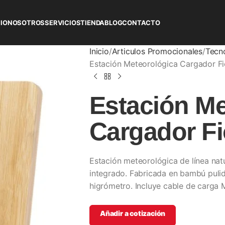
CIO
NOSOTROS
SERVICIOS
TIENDA
BLOG
CONTACTO
Inicio
Articulos Promocionales
Tecn
Estación Meteorológica Cargador Fi
Estación Me
Cargador Fi
Estación meteorológica de línea na
integrado. Fabricada en bambú puli
higrómetro. Incluye cable de carga
Añadir a cotización