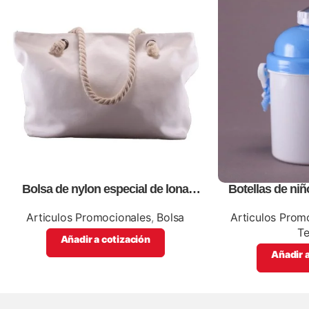
Bolsa de nylon especial de lona
Botellas de niñ
blanca, personalizables con
promo
impresión full color.
Articulos Promocionales
,
Bolsa
Articulos Prom
T
Añadir a cotización
Añadir a