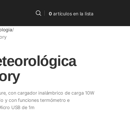
0
artículos
en la lista
ologia
ory
teorológica
ory
ture, con cargador inalámbrico de carga 10W
do y con funciones termómetro e
 Micro USB de 1m