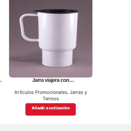
Jarra viajera con
Lata en plata
tapa,personalizables, con impresion
personalizab
full color
Articulos Promocionales
,
Jarras y
Articulos 
Termos
Añadi
Añadir a cotización