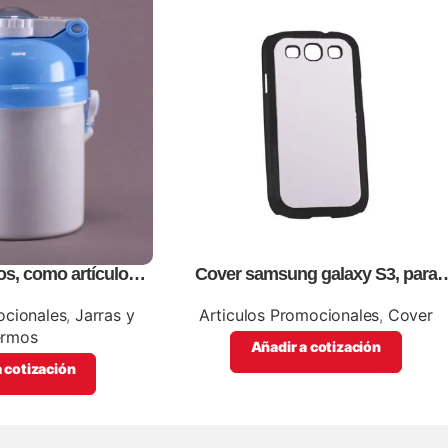
os, como artículos
Cover samsung galaxy S3, para
cionales
sublimación, impresión full color
ocionales
,
Jarras y
Articulos Promocionales
,
Cover
ermos
Añadir a cotización
 cotización