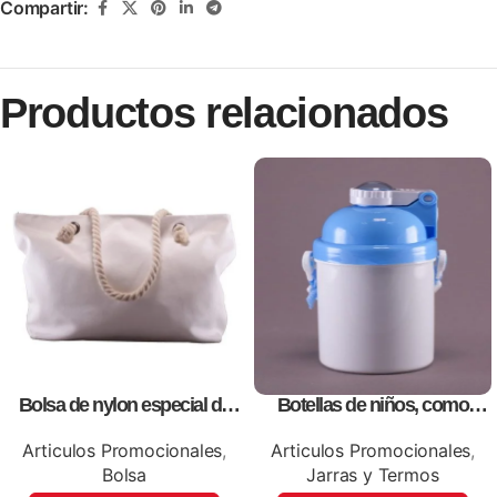
Compartir:
Productos relacionados
Bolsa de nylon especial de
Botellas de niños, como
lona blanca, personalizables
artículos promocionales
con impresión full color.
Articulos Promocionales
,
Articulos Promocionales
,
Bolsa
Jarras y Termos