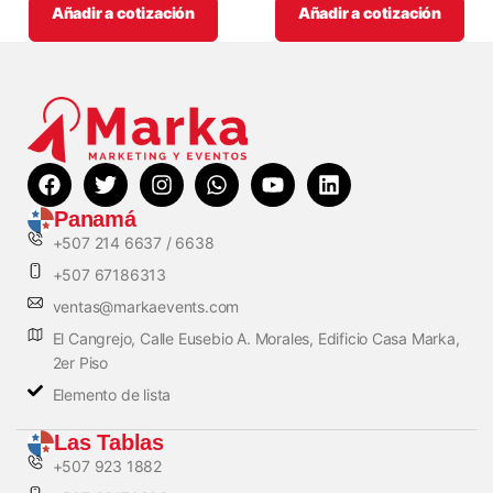
Añadir a cotización
Añadir a cotización
Panamá
+507 214 6637 / 6638
+507 67186313
ventas@markaevents.com
El Cangrejo, Calle Eusebio A. Morales, Edificio Casa Marka,
2er Piso
Elemento de lista
Las Tablas
+507 923 1882