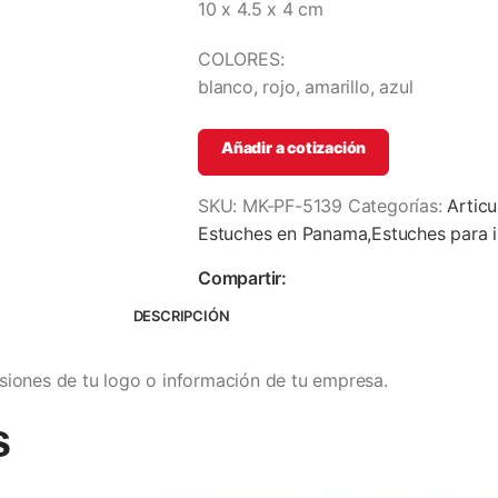
10 x 4.5 x 4 cm
COLORES:
blanco, rojo, amarillo, azul
Añadir a cotización
SKU:
MK-PF-5139
Categorías:
Artic
Estuches en Panama,Estuches para i
Compartir:
DESCRIPCIÓN
iones de tu logo o información de tu empresa.
s