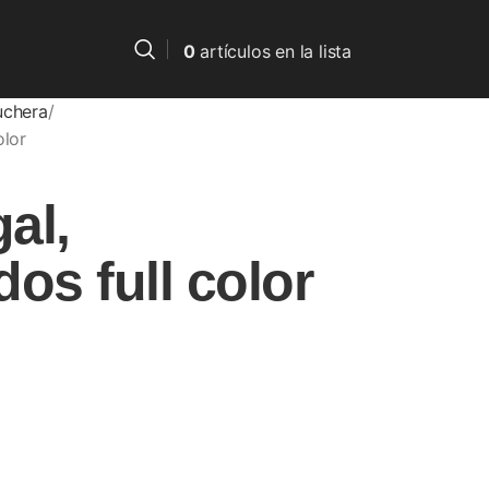
0
artículos
en la lista
uchera
olor
al,
os full color