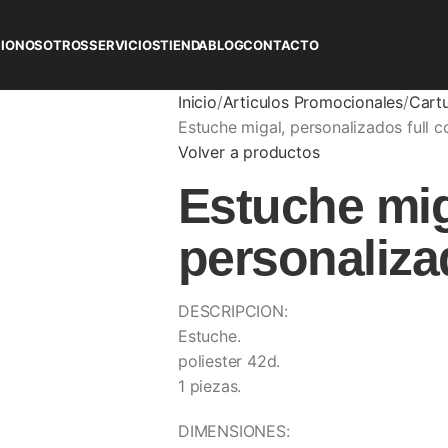
CIO
NOSOTROS
SERVICIOS
TIENDA
BLOG
CONTACTO
Inicio
Articulos Promocionales
Cart
Estuche migal, personalizados full c
Volver a productos
Estuche mig
personalizad
DESCRIPCION:
Estuche.
poliester 42d.
1 piezas.
DIMENSIONES: