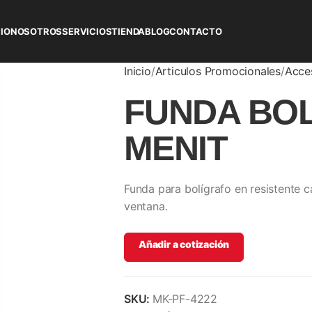
CIO
NOSOTROS
SERVICIOS
TIENDA
BLOG
CONTACTO
Inicio
Articulos Promocionales
Acce
FUNDA BO
MENIT
Funda para bolígrafo en resistente 
ventana.
Añadir a cotización
SKU:
MK-PF-4222