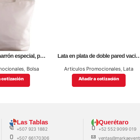
arrón especial, para
Lata en plata de doble pared vació,
n full color
personalizables con impresión full
color
mocionales
,
Bolsa
Articulos Promocionales
,
Lata
 cotización
Añadir a cotización
Las Tablas
Querétaro
+507 923 1882
+52 552 9099 019
+507 66170306
ventas@markaevent