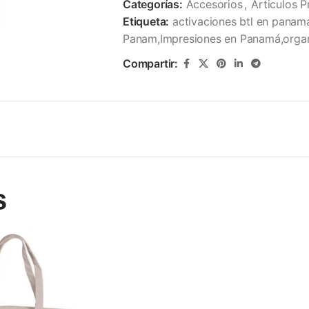
Categorías:
Accesorios
,
Articulos 
Etiqueta:
activaciones btl en panam
Panam,Impresiones en Panamá,organ
Compartir:
s