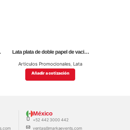
Lata plata de doble papel de vació,
Mangas par
para sublimación, impresión full
personalizab
color
Articulos Promocionales
,
Lata
Articulos Pro
Añadir a cotización
Añadi
México
+52 442 3000 442
s.com
ventas@markaevents.com