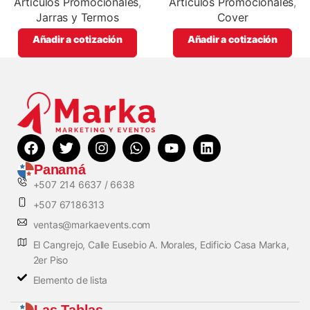
full color
Articulos Promocionales
,
Articulos Promocionales
,
Jarras y Termos
Cover
Añadir a cotización
Añadir a cotización
Panamá
+507 214 6637 / 6638
+507 67186313
ventas@markaevents.com
El Cangrejo, Calle Eusebio A. Morales, Edificio Casa Marka,
2er Piso
Elemento de lista
Las Tablas