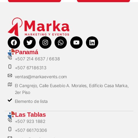
Panamá
+507 214 6637 / 6638
+507 67186313
ventas@markaevents.com
El Cangrejo, Calle Eusebio A. Morales, Edificio Casa Marka,
2er Piso
Elemento de lista
Las Tablas
+507 923 1882
+507 66170306