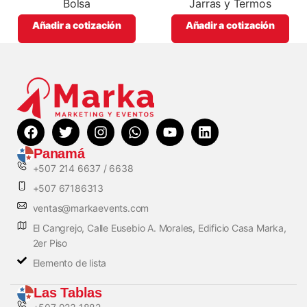
Bolsa
Jarras y Termos
Añadir a cotización
Añadir a cotización
Panamá
+507 214 6637 / 6638
+507 67186313
ventas@markaevents.com
El Cangrejo, Calle Eusebio A. Morales, Edificio Casa Marka,
2er Piso
Elemento de lista
Las Tablas