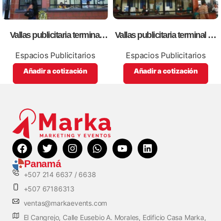
Vallas publicitaria terminal
Vallas publicitaria terminal de
albrook (boletería b11,12)
albrook (Boleteria B25,26)
Espacios Publicitarios
Espacios Publicitarios
Añadir a cotización
Añadir a cotización
Panamá
+507 214 6637 / 6638
+507 67186313
ventas@markaevents.com
El Cangrejo, Calle Eusebio A. Morales, Edificio Casa Marka,