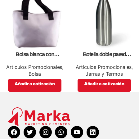
Bolsa blanca con
Botella doble pared
correa,como artículos
silver,para impresión full color
promocionales
Articulos Promocionales
,
Articulos Promocionales
,
Bolsa
Jarras y Termos
Añadir a cotización
Añadir a cotización