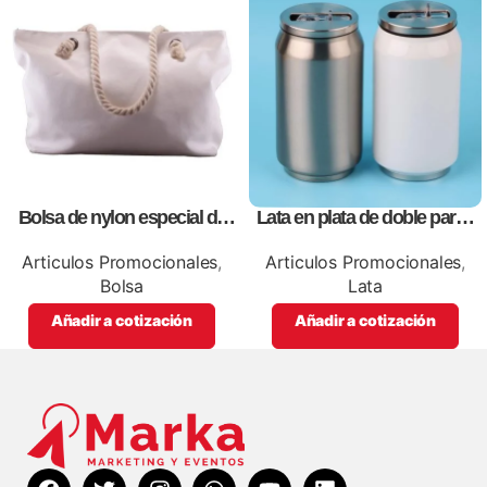
Bolsa de nylon especial de
Lata en plata de doble pared
lona blanca, personalizables
vació, personalizables con
con impresión full color.
impresión full color
Articulos Promocionales
,
Articulos Promocionales
,
Bolsa
Lata
Añadir a cotización
Añadir a cotización