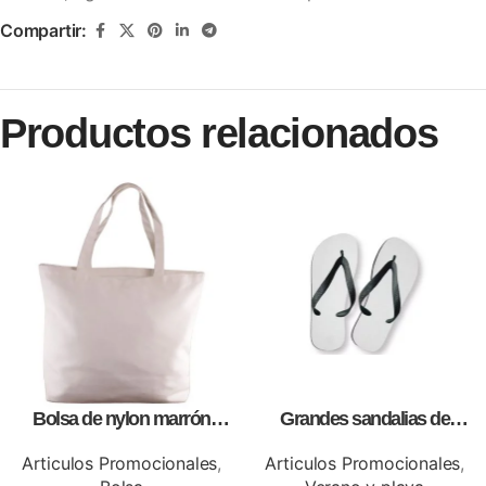
Compartir:
Productos relacionados
Bolsa de nylon marrón
Grandes sandalias de
especial, para impresión full
sublimación con tablero,
color
personalizables con logos o
Articulos Promocionales
,
Articulos Promocionales
,
información de tu empresa