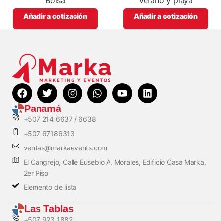
Bolsa
Verano y playa
Añadir a cotización
Añadir a cotización
Panamá
+507 214 6637 / 6638
+507 67186313
ventas@markaevents.com
El Cangrejo, Calle Eusebio A. Morales, Edificio Casa Marka,
2er Piso
Elemento de lista
Las Tablas
+507 923 1882