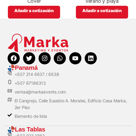
Cover
Verano y playa
Añadir a cotización
Añadir a cotización
Panamá
+507 214 6637 / 6638
+507 67186313
ventas@markaevents.com
El Cangrejo, Calle Eusebio A. Morales, Edificio Casa Marka,
2er Piso
Elemento de lista
Las Tablas
+507 923 1882