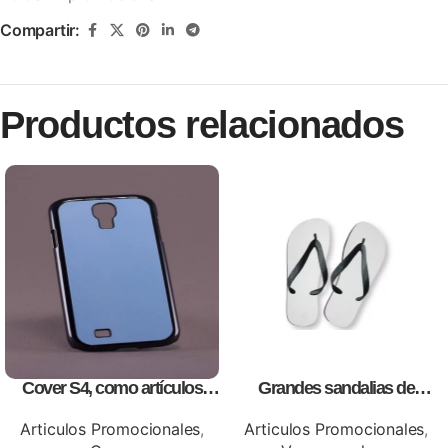
Compartir:
Productos relacionados
Cover S4, como artículos
Grandes sandalias de
promocionales
sublimación con tablero,
personalizables con logos o
Articulos Promocionales
,
Articulos Promocionales
,
información de tu empresa