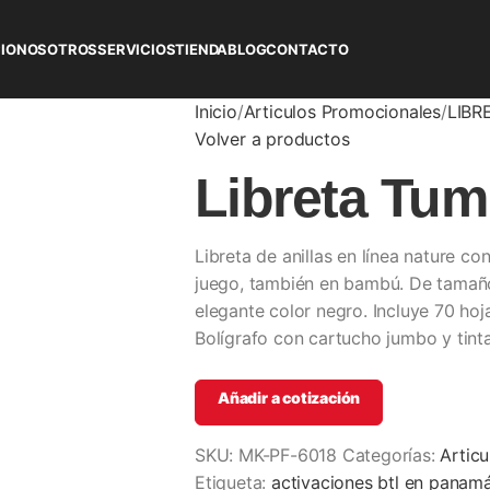
CIO
NOSOTROS
SERVICIOS
TIENDA
BLOG
CONTACTO
Inicio
Articulos Promocionales
LIBR
Volver a productos
Libreta Tum
Libreta de anillas en línea nature c
juego, también en bambú. De tamaño
elegante color negro. Incluye 70 hoj
Bolígrafo con cartucho jumbo y tinta
Añadir a cotización
SKU:
MK-PF-6018
Categorías:
Artic
Etiqueta:
activaciones btl en panam