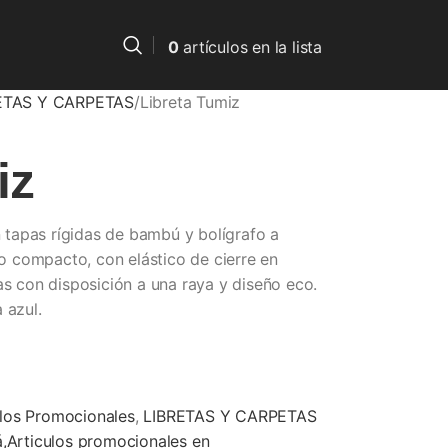
0
artículos
en la lista
ETAS Y CARPETAS
Libreta Tumiz
iz
on tapas rígidas de bambú y bolígrafo a
 compacto, con elástico de cierre en
as con disposición a una raya y diseño eco.
 azul.
ulos Promocionales
,
LIBRETAS Y CARPETAS
á,Articulos promocionales en