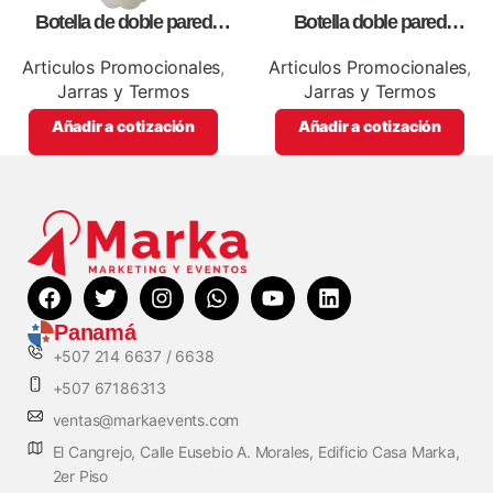
Botella de doble pared
Botella doble pared
blanca,como articulos
silver,para impresión full color
promocionales
Articulos Promocionales
,
Articulos Promocionales
,
Jarras y Termos
Jarras y Termos
Añadir a cotización
Añadir a cotización
Panamá
+507 214 6637 / 6638
+507 67186313
ventas@markaevents.com
El Cangrejo, Calle Eusebio A. Morales, Edificio Casa Marka,
2er Piso