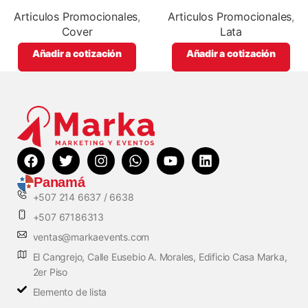
promocionales
vació, personalizables con
impresión full color
Articulos Promocionales
,
Articulos Promocionales
,
Cover
Lata
Añadir a cotización
Añadir a cotización
Panamá
+507 214 6637 / 6638
+507 67186313
ventas@markaevents.com
El Cangrejo, Calle Eusebio A. Morales, Edificio Casa Marka,
2er Piso
Elemento de lista