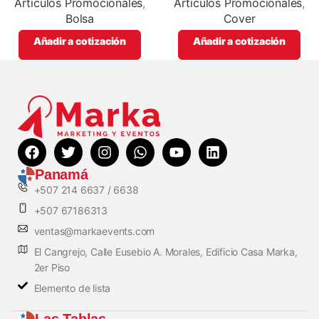
promocionales
Articulos Promocionales
,
Articulos Promocionales
,
Bolsa
Cover
Añadir a cotización
Añadir a cotización
Panamá
+507 214 6637 / 6638
+507 67186313
ventas@markaevents.com
El Cangrejo, Calle Eusebio A. Morales, Edificio Casa Marka,
2er Piso
Elemento de lista