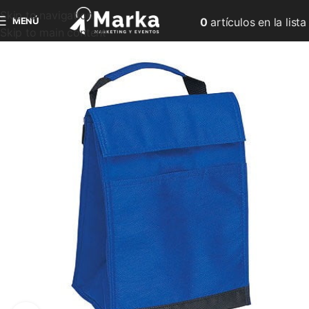
Skip to navigation
MENÚ
0
artículos
en la lista
Skip to main content