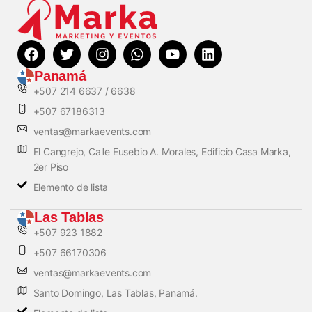
Panamá
+507 214 6637 / 6638
+507 67186313
ventas@markaevents.com
El Cangrejo, Calle Eusebio A. Morales, Edificio Casa Marka,
2er Piso
Elemento de lista
Las Tablas
+507 923 1882
+507 66170306
ventas@markaevents.com
Santo Domingo, Las Tablas, Panamá.