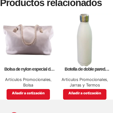
Productos relacionados
Bolsa de nylon especial de
Botella de doble pared
lona blanca, personalizables
blanca,como articulos
con impresión full color.
promocionales
Articulos Promocionales
,
Articulos Promocionales
,
Bolsa
Jarras y Termos
Añadir a cotización
Añadir a cotización