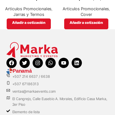
silver,para impresión full color
artículos promocionales.
Articulos Promocionales
,
Articulos Promocionales
,
Jarras y Termos
Cover
Añadir a cotización
Añadir a cotización
Panamá
+507 214 6637 / 6638
+507 67186313
ventas@markaevents.com
El Cangrejo, Calle Eusebio A. Morales, Edificio Casa Marka,
2er Piso
Elemento de lista