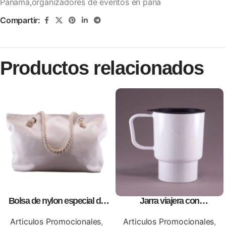
Panamá,organizadores de eventos en pana
Compartir:
Productos relacionados
Bolsa de nylon especial de
Jarra viajera con
lona blanca, personalizables
tapa,personalizables, con
con impresión full color.
impresion full color
Articulos Promocionales
,
Articulos Promocionales
,