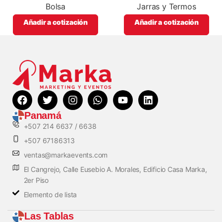
Bolsa
Jarras y Termos
Añadir a cotización
Añadir a cotización
Panamá
+507 214 6637 / 6638
+507 67186313
ventas@markaevents.com
El Cangrejo, Calle Eusebio A. Morales, Edificio Casa Marka,
2er Piso
Elemento de lista
Las Tablas