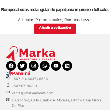
Rompecabezas rectangular de papel,para impresión full color.
Articulos Promocionales
,
Rompecabezas
Añadir a cotización
Panamá
+507 214 6637 / 6638
+507 67186313
ventas@markaevents.com
El Cangrejo, Calle Eusebio A. Morales, Edificio Casa Marka,
2er Piso