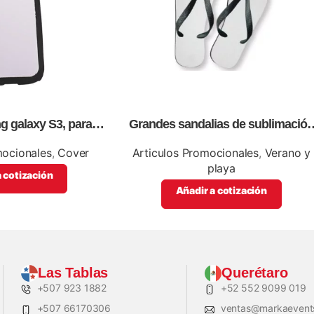
 galaxy S3, para
Grandes sandalias de sublimación
presión full color
con tablero, personalizables con
logos o información de tu empres
mocionales
,
Cover
Articulos Promocionales
,
Verano y
playa
 cotización
Añadir a cotización
Las Tablas
Querétaro
+507 923 1882
+52 552 9099 019
+507 66170306
ventas@markaevent