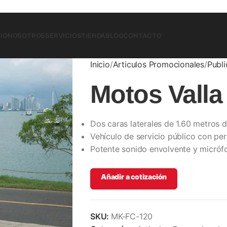
CIO
NOSOTROS
SERVICIOS
TIENDA
BLOG
CONTACTO
Inicio
Articulos Promocionales
Publi
Motos Valla
Dos caras laterales de 1.60 metros d
Vehículo de servicio público con per
Potente sonido envolvente y micróf
Añadir a cotización
SKU:
MK-FC-120