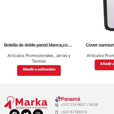
Botella de doble pared blanca,como
Cover samsung
articulos promocionales
sublimación, im
Articulos Promocionales
,
Jarras y
Articulos Pro
Termos
Añadir a
Añadir a cotización
Panamá
+507 214 6637 / 6638
+507 67186313