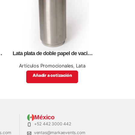
Lata plata de doble papel de vació,
Plato, para s
para sublimación, impresión full
a
color
Articulos Promocionales
,
Lata
Articulos P
Añadir a cotización
Añadi
México
+52 442 3000 442
s.com
ventas@markaevents.com