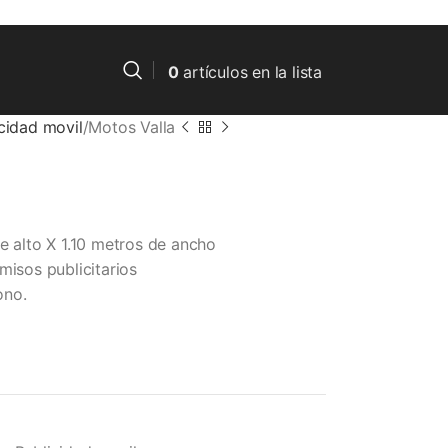
0
artículos
en la lista
cidad movil
Motos Valla
e alto X 1.10 metros de
ancho
misos publicitarios
ono.