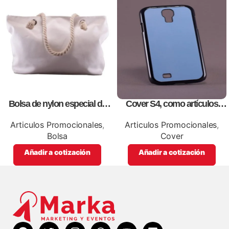
Bolsa de nylon especial de
Cover S4, como artículos
lona blanca, personalizables
promocionales
con impresión full color.
Articulos Promocionales
,
Articulos Promocionales
,
Bolsa
Cover
Añadir a cotización
Añadir a cotización