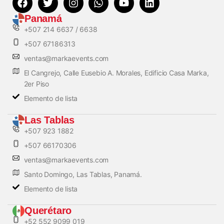
Panamá
+507 214 6637 / 6638
+507 67186313
ventas@markaevents.com
El Cangrejo, Calle Eusebio A. Morales, Edificio Casa Marka,
2er Piso
Elemento de lista
Las Tablas
+507 923 1882
+507 66170306
ventas@markaevents.com
Santo Domingo, Las Tablas, Panamá.
Elemento de lista
Querétaro
+52 552 9099 019