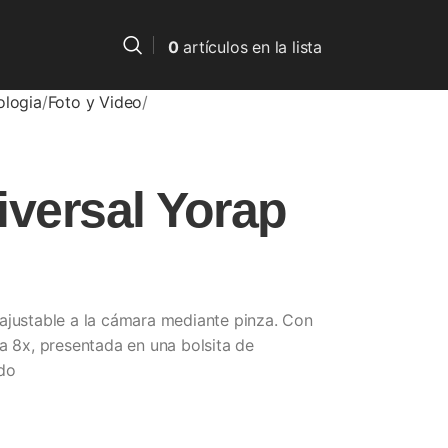
0
artículos
en la lista
ologia
Foto y Video
iversal Yorap
ajustable a la cámara mediante pinza. Con
a 8x, presentada en una bolsita de
ido