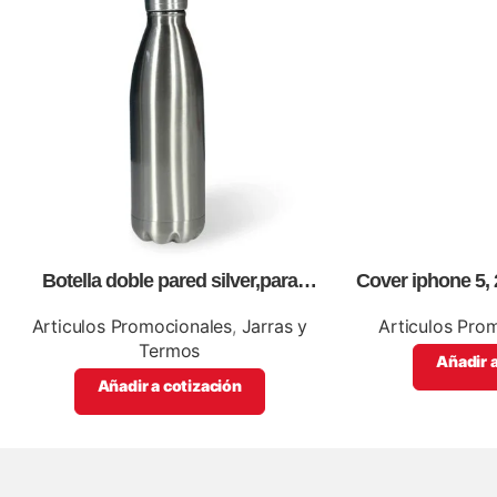
Botella doble pared silver,para
Cover iphone 5, 
impresión full color
ful
Articulos Promocionales
,
Jarras y
Articulos Pro
Termos
Añadir a
Añadir a cotización