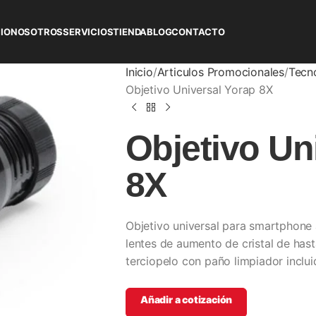
CIO
NOSOTROS
SERVICIOS
TIENDA
BLOG
CONTACTO
Inicio
Articulos Promocionales
Tecn
Objetivo Universal Yorap 8X
Objetivo Un
8X
Objetivo universal para smartphone 
lentes de aumento de cristal de hast
terciopelo con paño limpiador inclu
Añadir a cotización