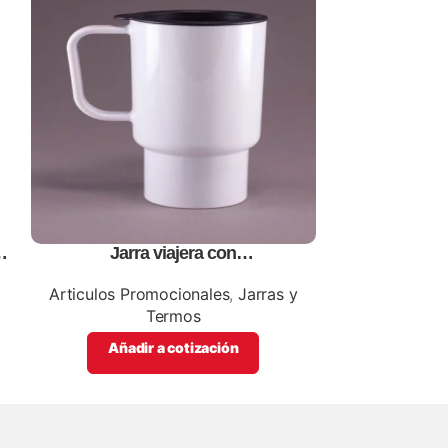
Jarra viajera con
Rompecabeza
tapa,personalizables, con impresion
papel,para s
a
full color
Articulos Promocionales
,
Jarras y
Articul
Termos
Ro
Añadir a cotización
Añadi