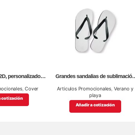
2D, personalizados,
Grandes sandalias de sublimación
l color.
con tablero, personalizables con
logos o información de tu empres
mocionales
,
Cover
Articulos Promocionales
,
Verano y
playa
 cotización
Añadir a cotización