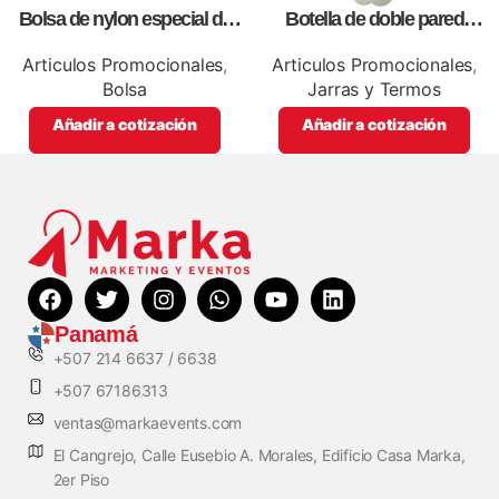
Bolsa de nylon especial de
Botella de doble pared
lona blanca, personalizables
blanca,como articulos
con impresión full color.
promocionales
Articulos Promocionales
,
Articulos Promocionales
,
Bolsa
Jarras y Termos
Añadir a cotización
Añadir a cotización
Panamá
+507 214 6637 / 6638
+507 67186313
ventas@markaevents.com
El Cangrejo, Calle Eusebio A. Morales, Edificio Casa Marka,
2er Piso