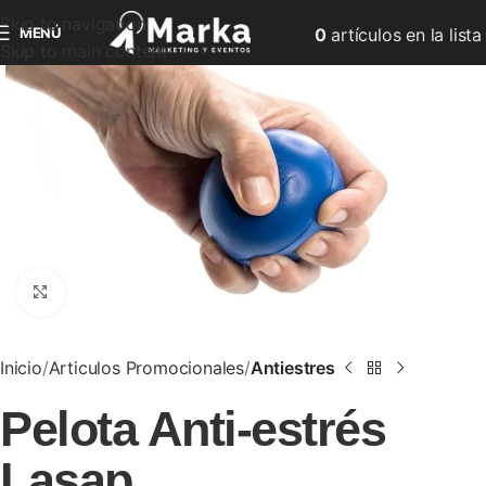
Skip to navigation
MENÚ
0
artículos
en la lista
Skip to main content
Clic para ampliar
Inicio
Articulos Promocionales
Antiestres
Pelota Anti-estrés
Lasap