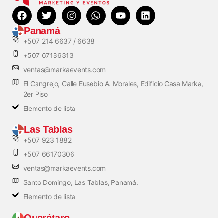
Panamá
+507 214 6637 / 6638
+507 67186313
ventas@markaevents.com
El Cangrejo, Calle Eusebio A. Morales, Edificio Casa Marka,
2er Piso
Elemento de lista
Las Tablas
+507 923 1882
+507 66170306
ventas@markaevents.com
Santo Domingo, Las Tablas, Panamá.
Elemento de lista
Querétaro