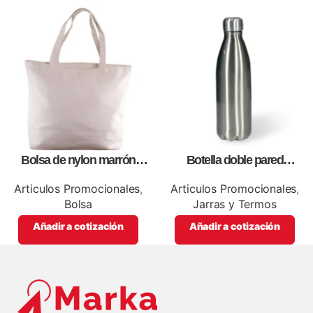
Bolsa de nylon marrón
Botella doble pared
especial, para impresión full
silver,para impresión full color
color
Articulos Promocionales
,
Articulos Promocionales
,
Bolsa
Jarras y Termos
Añadir a cotización
Añadir a cotización