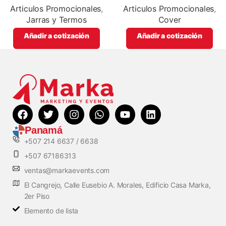
promocionales
Articulos Promocionales
,
Articulos Promocionales
,
Jarras y Termos
Cover
Añadir a cotización
Añadir a cotización
Panamá
+507 214 6637 / 6638
+507 67186313
ventas@markaevents.com
El Cangrejo, Calle Eusebio A. Morales, Edificio Casa Marka,
2er Piso
Elemento de lista