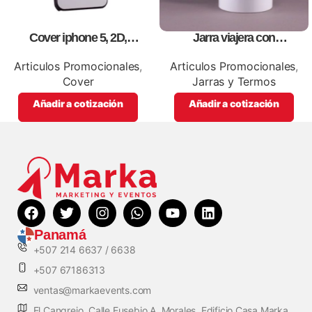
Cover iphone 5, 2D,
Jarra viajera con
personalizados, full color.
tapa,personalizables, con
impresion full color
Articulos Promocionales
,
Articulos Promocionales
,
Cover
Jarras y Termos
Añadir a cotización
Añadir a cotización
Panamá
+507 214 6637 / 6638
+507 67186313
ventas@markaevents.com
El Cangrejo, Calle Eusebio A. Morales, Edificio Casa Marka,