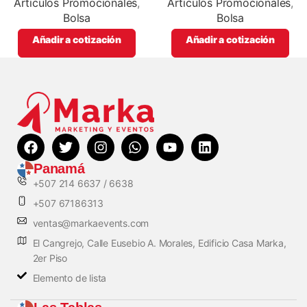
promocionales
color
Articulos Promocionales
,
Articulos Promocionales
,
Bolsa
Bolsa
Añadir a cotización
Añadir a cotización
Panamá
+507 214 6637 / 6638
+507 67186313
ventas@markaevents.com
El Cangrejo, Calle Eusebio A. Morales, Edificio Casa Marka,
2er Piso
Elemento de lista