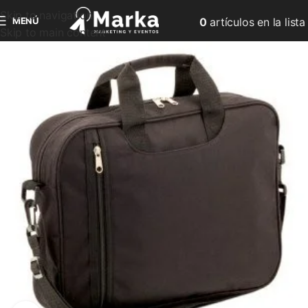
Skip to navigation
MENÚ
0
artículos
en la lista
Skip to main content