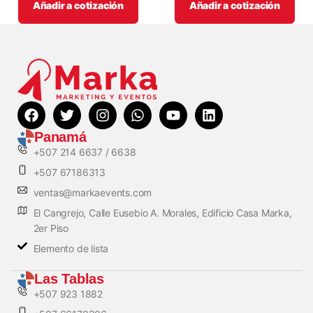
Añadir a cotización
Añadir a cotización
Panamá
+507 214 6637 / 6638
+507 67186313
ventas@markaevents.com
El Cangrejo, Calle Eusebio A. Morales, Edificio Casa Marka,
2er Piso
Elemento de lista
Las Tablas
+507 923 1882