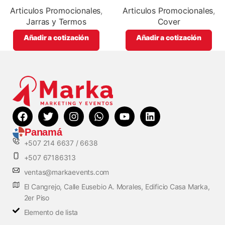
promocionales
full color
Articulos Promocionales
,
Articulos Promocionales
,
Jarras y Termos
Cover
Añadir a cotización
Añadir a cotización
Panamá
+507 214 6637 / 6638
+507 67186313
ventas@markaevents.com
El Cangrejo, Calle Eusebio A. Morales, Edificio Casa Marka,
2er Piso
Elemento de lista