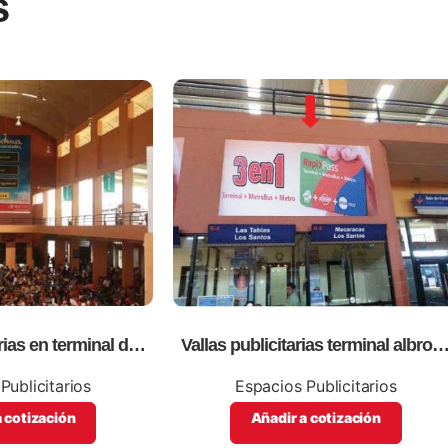
s
rias en terminal de
Vallas publicitarias terminal albroo
ok (plaza de comida
(boletería b05,06)
orte)
Publicitarios
Espacios Publicitarios
 cotización
Añadir a cotización