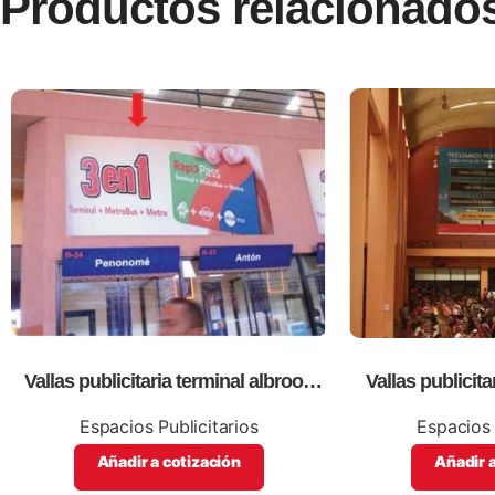
Productos relacionado
Vallas publicitaria terminal albrook
Vallas publicita
(boleteria b23,24)
transporte albro
n
Espacios Publicitarios
Espacios 
Añadir a cotización
Añadir a