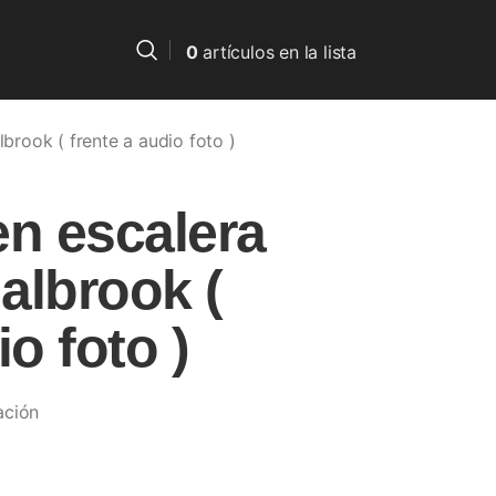
0
artículos
en la lista
lbrook ( frente a audio foto )
en escalera
 albrook (
io foto )
ación