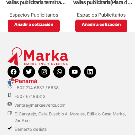
Vallas publicitaria terminal
Vallas publicitaria(Plaza de
albrook (boleteria b17,18)
Comida Norte Parte Superior
del Local L 38)
Espacios Publicitarios
Espacios Publicitarios
Añadir a cotización
Añadir a cotización
Panamá
+507 214 6637 / 6638
+507 67186313
ventas@markaevents.com
El Cangrejo, Calle Eusebio A. Morales, Edificio Casa Marka,
2er Piso
Elemento de lista