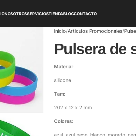
CIO
NOSOTROS
SERVICIOS
TIENDA
BLOG
CONTACTO
Inicio
Articulos Promocionales
Pulse
Pulsera de s
Material:
silicone
Tam:
202 x 12 x 2 mm
Colores:
azul, azul neon, blanco, morado, neg