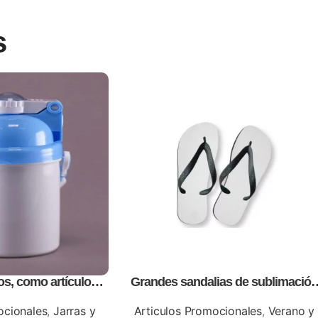
s
os, como artículos
Grandes sandalias de sublimación
cionales
con tablero, personalizables con
logos o información de tu empres
ocionales
,
Jarras y
Articulos Promocionales
,
Verano y