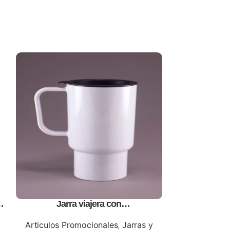
Jarra viajera con
Lata plata de
tapa,personalizables, con impresion
para sublim
a
full color
Articulos Promocionales
,
Jarras y
Articulos 