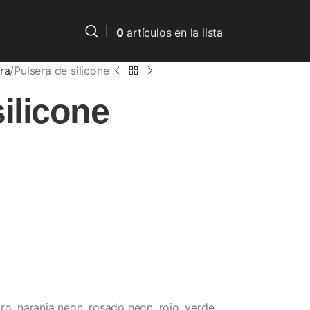
0
artículos
en la lista
ra
Pulsera de silicone
ilicone
ro, naranja neon, rosado neon, rojo, verde