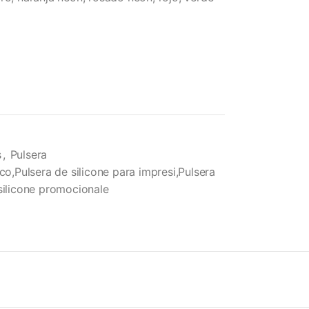
s
,
Pulsera
co,Pulsera de silicone para impresi,Pulsera
 silicone promocionale