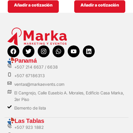
Añadir a cotización
Añadir a cotización
Panamá
+507 214 6637 / 6638
+507 67186313
ventas@markaevents.com
El Cangrejo, Calle Eusebio A. Morales, Edificio Casa Marka,
2er Piso
Elemento de lista
Las Tablas
+507 923 1882