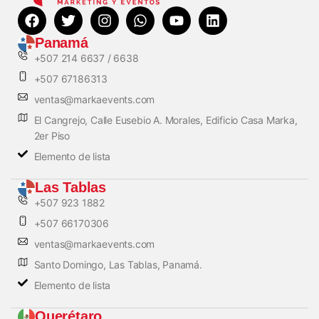
Panamá
+507 214 6637 / 6638
+507 67186313
ventas@markaevents.com
El Cangrejo, Calle Eusebio A. Morales, Edificio Casa Marka,
2er Piso
Elemento de lista
Las Tablas
+507 923 1882
+507 66170306
ventas@markaevents.com
Santo Domingo, Las Tablas, Panamá.
Elemento de lista
Querétaro