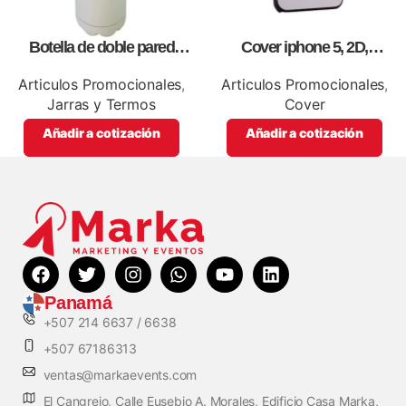
Botella de doble pared
Cover iphone 5, 2D,
blanca,como articulos
personalizados, full color.
promocionales
Articulos Promocionales
,
Articulos Promocionales
,
Jarras y Termos
Cover
Añadir a cotización
Añadir a cotización
Panamá
+507 214 6637 / 6638
+507 67186313
ventas@markaevents.com
El Cangrejo, Calle Eusebio A. Morales, Edificio Casa Marka,