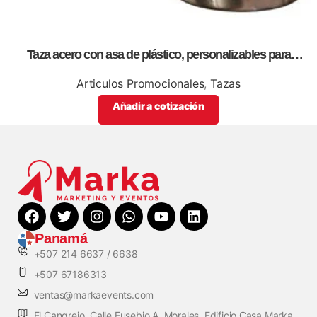
Taza acero con asa de plástico, personalizables para
promocion
Articulos Promocionales
,
Tazas
Añadir a cotización
Panamá
+507 214 6637 / 6638
+507 67186313
ventas@markaevents.com
El Cangrejo, Calle Eusebio A. Morales, Edificio Casa Marka,