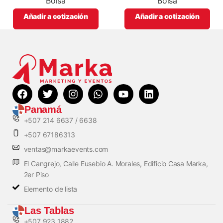
Bolsa
Bolsa
Añadir a cotización
Añadir a cotización
Panamá
+507 214 6637 / 6638
+507 67186313
ventas@markaevents.com
El Cangrejo, Calle Eusebio A. Morales, Edificio Casa Marka,
2er Piso
Elemento de lista
Las Tablas
+507 923 1882