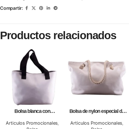
Compartir:
Productos relacionados
Bolsa blanca con
Bolsa de nylon especial de
correa,como artículos
lona blanca, personalizables
promocionales
con impresión full color.
Articulos Promocionales
,
Articulos Promocionales
,