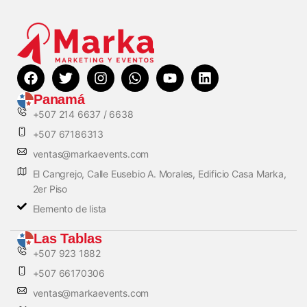
Panamá
+507 214 6637 / 6638
+507 67186313
ventas@markaevents.com
El Cangrejo, Calle Eusebio A. Morales, Edificio Casa Marka,
2er Piso
Elemento de lista
Las Tablas
+507 923 1882
+507 66170306
ventas@markaevents.com