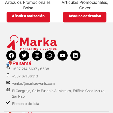
color
full color
Articulos Promocionales
,
Articulos Promocionales
,
Bolsa
Cover
Añadir a cotización
Añadir a cotización
Panamá
+507 214 6637 / 6638
+507 67186313
ventas@markaevents.com
El Cangrejo, Calle Eusebio A. Morales, Edificio Casa Marka,
2er Piso
Elemento de lista