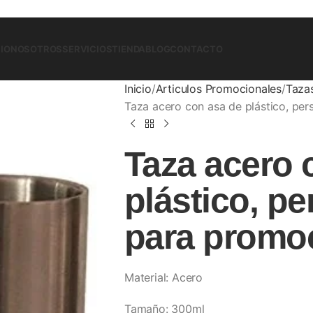
CIO
NOSOTROS
SERVICIOS
TIENDA
BLOG
CONTACTO
Inicio
Articulos Promocionales
Taza
Taza acero con asa de plástico, per
Taza acero 
plástico, pe
para promo
Material: Acero
Tamaño: 300ml