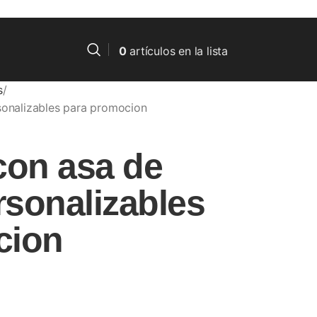
0
artículos
en la lista
s
sonalizables para promocion
con asa de
rsonalizables
cion