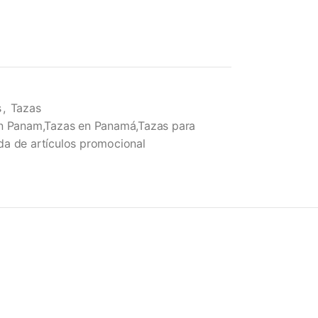
s
,
Tazas
en Panam,Tazas en Panamá,Tazas para
da de artículos promocional