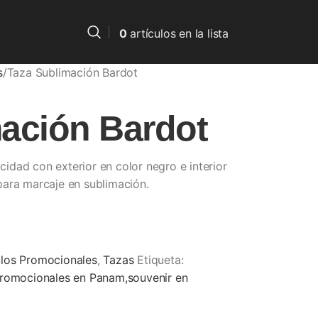
0
artículos
en la lista
s
Taza Sublimación Bardot
ación Bardot
dad con exterior en color negro e interior
para marcaje en sublimación.
ulos Promocionales
,
Tazas
Etiqueta:
promocionales en Panam,souvenir en