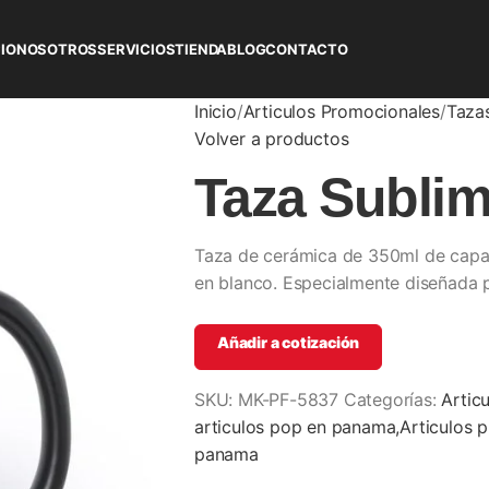
CIO
NOSOTROS
SERVICIOS
TIENDA
BLOG
CONTACTO
Inicio
Articulos Promocionales
Taza
Volver a productos
Taza Sublim
Taza de cerámica de 350ml de capaci
en blanco. Especialmente diseñada 
Añadir a cotización
SKU:
MK-PF-5837
Categorías:
Artic
articulos pop en panama,Articulos 
panama