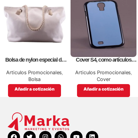
Bolsa de nylon especial de
Cover S4, como artículos
lona blanca, personalizables
promocionales
con impresión full color.
Articulos Promocionales
,
Articulos Promocionales
,
Bolsa
Cover
Añadir a cotización
Añadir a cotización