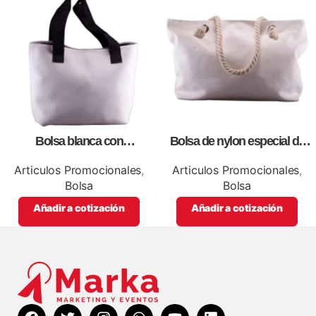
Bolsa blanca con
Bolsa de nylon especial de
correa,como artículos
lona blanca, personalizables
promocionales
con impresión full color.
Articulos Promocionales
,
Articulos Promocionales
,
Bolsa
Bolsa
Añadir a cotización
Añadir a cotización