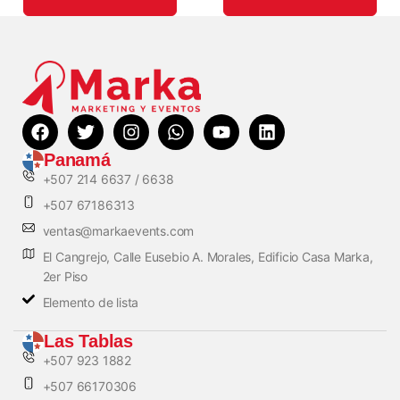
Panamá
+507 214 6637 / 6638
+507 67186313
ventas@markaevents.com
El Cangrejo, Calle Eusebio A. Morales, Edificio Casa Marka,
2er Piso
Elemento de lista
Las Tablas
+507 923 1882
+507 66170306