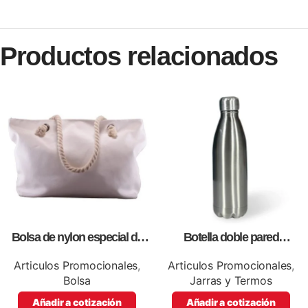
Productos relacionados
Bolsa de nylon especial de
Botella doble pared
lona blanca, personalizables
silver,para impresión full color
con impresión full color.
Articulos Promocionales
,
Articulos Promocionales
,
Bolsa
Jarras y Termos
Añadir a cotización
Añadir a cotización