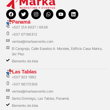
Panamá
+507 214 6637 / 6638
+507 67186313
ventas@markaevents.com
El Cangrejo, Calle Eusebio A. Morales, Edificio Casa Marka,
2er Piso
Elemento de lista
Las Tablas
+507 923 1882
+507 66170306
ventas@markaevents.com
Santo Domingo, Las Tablas, Panamá.
Elemento de lista