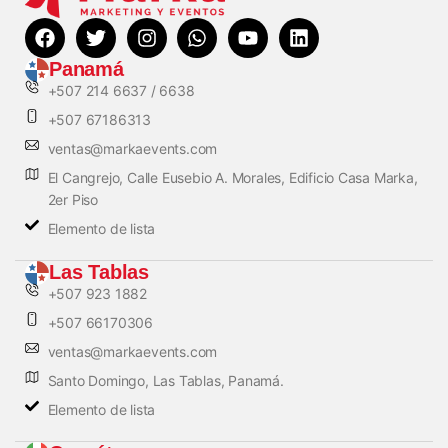
Panamá
+507 214 6637 / 6638
+507 67186313
ventas@markaevents.com
El Cangrejo, Calle Eusebio A. Morales, Edificio Casa Marka,
2er Piso
Elemento de lista
Las Tablas
+507 923 1882
+507 66170306
ventas@markaevents.com
Santo Domingo, Las Tablas, Panamá.
Elemento de lista