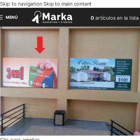
Skip to navigation
Skip to main content
MENÚ
0
artículos
en la lista
Clic para ampliar