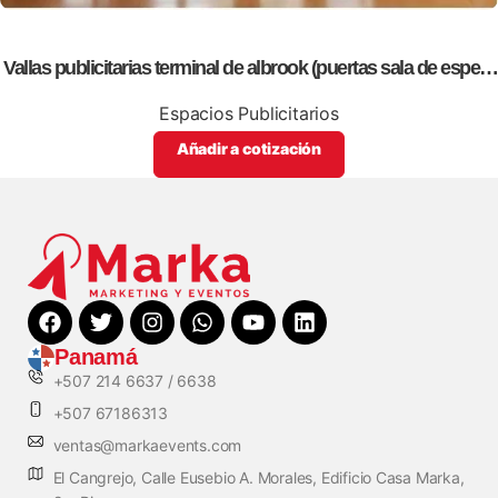
Vallas publicitarias terminal de albrook (puertas sala de espera
A2)
Espacios Publicitarios
Añadir a cotización
Panamá
+507 214 6637 / 6638
+507 67186313
ventas@markaevents.com
El Cangrejo, Calle Eusebio A. Morales, Edificio Casa Marka,