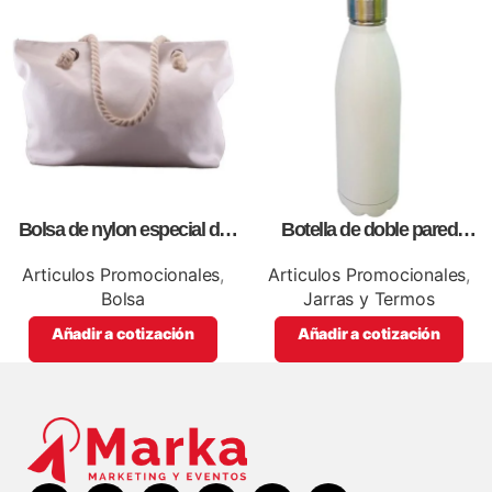
Bolsa de nylon especial de
Botella de doble pared
lona blanca, personalizables
blanca,como articulos
con impresión full color.
promocionales
Articulos Promocionales
,
Articulos Promocionales
,
Bolsa
Jarras y Termos
Añadir a cotización
Añadir a cotización