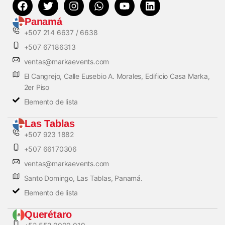
Panamá
+507 214 6637 / 6638
+507 67186313
ventas@markaevents.com
El Cangrejo, Calle Eusebio A. Morales, Edificio Casa Marka,
2er Piso
Elemento de lista
Las Tablas
+507 923 1882
+507 66170306
ventas@markaevents.com
Santo Domingo, Las Tablas, Panamá.
Elemento de lista
Querétaro